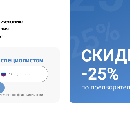
у желанию
ения
ут
СКИДК
 специалистом
-25%
по предварител
литикой конфиденциальности